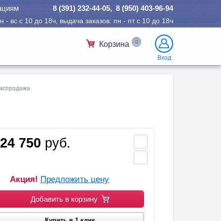
ациям
8 (391) 232-44-05, 8 (950) 403-96-94
 - вс с 10 до 18ч, выдача заказов: пн - пт с 10 до 18ч
0
Корзина
Вход
Распродажа
24 750
руб.
Акция!
Предложить цену
Добавить в корзину
Купить в 1 клик