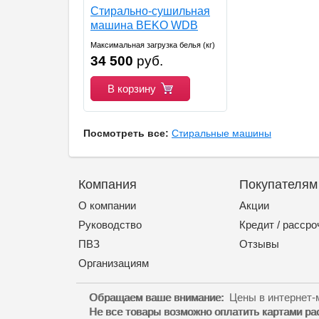
Стирально-сушильная
машина BEKO WDB
7425R2W Распродажа
Максимальная загрузка белья (кг)
34 500
руб.
— 7
Максимальная скорость отжима
В корзину
(об/мин) — 1200
Сушка — Есть
Тип загрузки — Фронтальная
Вид стиральной машины —
Посмотреть все:
Стиральные машины
Автомат
Ширина (см) — 60
Глубина (см) — 50
Компания
Покупателям
Высота (см) — 84
Обработка паром — Есть
О компании
Акции
Руководство
Кредит / рассро
ПВЗ
Отзывы
Организациям
Обращаем ваше внимание:
Цены в интернет-м
Не все товары возможно оплатить картами ра