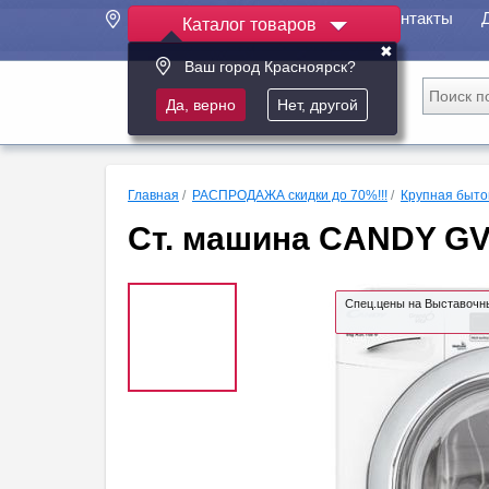
Акции
Контакты
Каталог товаров
✖
Ваш город Красноярск?
Да, верно
Нет, другой
Главная
/
РАСПРОДАЖА скидки до 70%!!!
/
Крупная быто
Ст. машина CANDY GV
Спец.цены на Выставочн