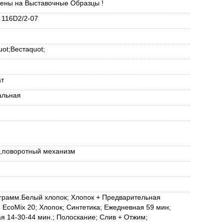
ены на Выставочные Образцы !
 116D2/2-07
я
ot;Вестаquot;
й
ат
альная
и,поворотный механизм
грамм.Белый хлопок; Хлопок + Предварительная
; EcoMix 20; Хлопок; Синтетика; Ежедневная 59 мин;
я 14-30-44 мин.; Полоскание; Слив + Отжим;