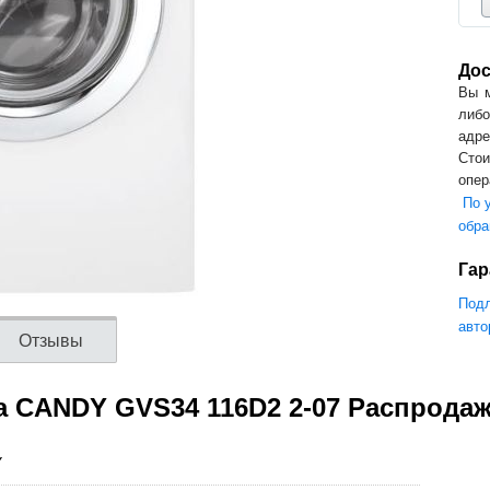
Дос
Вы м
либо
адре
Стои
опер
По у
обра
Гар
Подл
авто
Отзывы
а CANDY GVS34 116D2 2-07 Распрода
Y