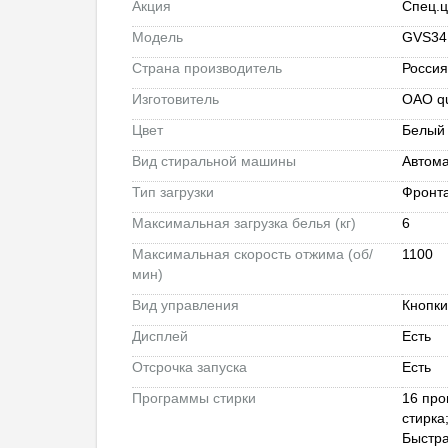
Акция
Спец.ц
Модель
GVS34
Страна производитель
Росси
Изготовитель
ОАО qu
Цвет
Белы
Вид стиральной машины
Автом
Тип загрузки
Фронт
Максимальная загрузка белья (кг)
6
Максимальная скорость отжима (об/
1100
мин)
Вид управления
Кнопк
Дисплей
Есть
Отсрочка запуска
Есть
Программы стирки
16 про
стирка
Быстра