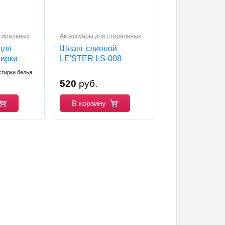
стиральных
Аксессуары для стиральных
машин
для
Шланг сливной
тирки
LE'STER LS-008
стирки белья
520
руб.
В корзину