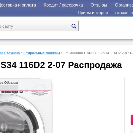
Доставка и оплата
Кредит / рассрочка
Отзывы
Организ
Прием интернет - заказов: пн
вая техника
/
Стиральные машины
/ Ст. машина CANDY GVS34 116D2 2-07 
S34 116D2 2-07 Распродажа
ые Образцы !