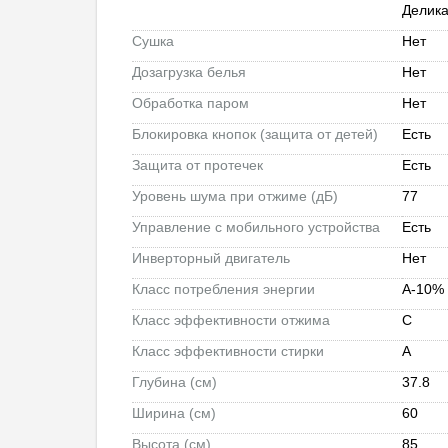
Делика
Сушка
Нет
Дозагрузка белья
Нет
Обработка паром
Нет
Блокировка кнопок (защита от детей)
Есть
Защита от протечек
Есть
Уровень шума при отжиме (дБ)
77
Управление c мобильного устройства
Есть
Инверторный двигатель
Нет
Класс потребления энергии
А-10%
Класс эффективности отжима
C
Класс эффективности стирки
A
Глубина (см)
37.8
Ширина (см)
60
Высота (см)
85