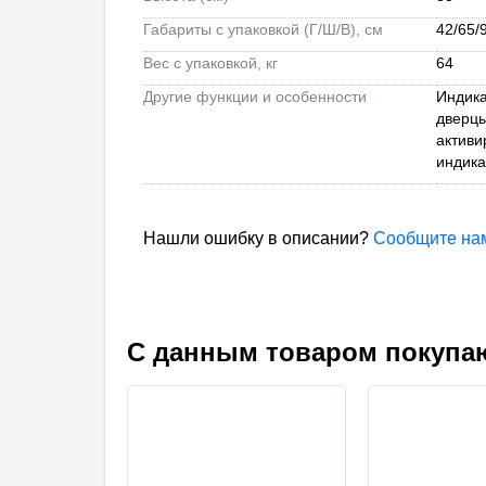
Габариты с упаковкой (Г/Ш/В), см
42/65/
Вес с упаковкой, кг
64
Другие функции и особенности
Индика
дверцы
активи
индика
Нашли ошибку в описании?
Сообщите на
С данным товаром покупа